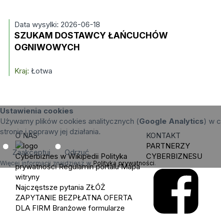
Data wysylki: 2026-06-18
SZUKAM DOSTAWCY ŁAŃCUCHÓW
OGNIWOWYCH
Kraj:
Łotwa
Ustawienia cookies
Używamy plików cookies analitycznych (
Google Analytics
) w c
stronie i poprawy jej działania.
O NAS
KONTAKT
PARTNERZY
Zaakceptuj
Odrzuć
Cyberbiznes w Wikipedii
Polityka
CYBERBIZNESU
Więcej informacji znajdziesz w
Polityka prywatności
.
prywatności
Regulamin portalu
Mapa
witryny
Najczęstsze pytania
ZŁÓŻ
ZAPYTANIE
BEZPŁATNA OFERTA
DLA FIRM
Branżowe formularze