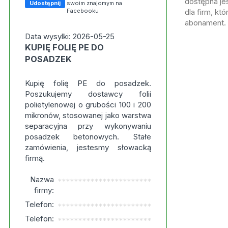
dostępna jes
Udostępnij
swoim znajomym na
Facebooku
dla firm, kt
abonament.
Data wysylki: 2026-05-25
KUPIĘ FOLIĘ PE DO
POSADZEK
Kupię folię PE do posadzek.
Poszukujemy dostawcy folii
polietylenowej o grubości 100 i 200
mikronów, stosowanej jako warstwa
separacyjna przy wykonywaniu
posadzek betonowych. Stałe
zamówienia, jestesmy słowacką
firmą.
Nazwa
***********************
firmy:
Telefon:
***********************
Telefon:
***********************