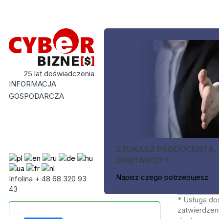
25 lat doświadczenia
INFORMACJA
GOSPODARCZA
SZUKASZ PRODUCENTA,
DOSTAWCY?
Napisz czego potrzebujesz
Infolina + 48 68 320 93
43
* Usługa do
zatwierdzeni