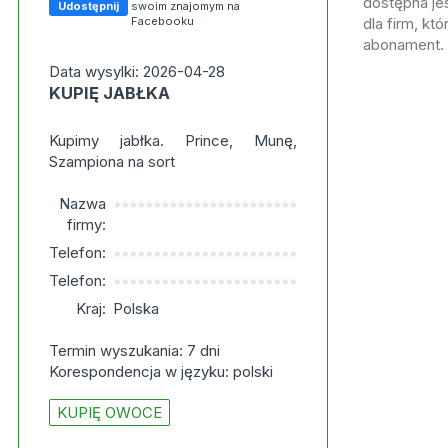
dostępna jes
Udostępnij
swoim znajomym na
Facebooku
dla firm, kt
abonament.
Data wysylki: 2026-04-28
KUPIĘ JABŁKA
Kupimy jabłka. Prince, Munę,
Szampiona na sort
Nazwa
***********************
firmy:
Telefon:
***********************
Telefon:
***********************
Kraj:
Polska
Termin wyszukania: 7 dni
Korespondencja w języku: polski
KUPIĘ OWOCE