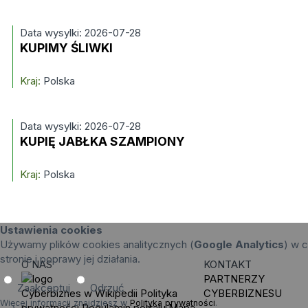
Data wysylki: 2026-07-28
KUPIMY ŚLIWKI
Kraj:
Polska
Data wysylki: 2026-07-28
KUPIĘ JABŁKA SZAMPIONY
Kraj:
Polska
Ustawienia cookies
Używamy plików cookies analitycznych (
Google Analytics
) w c
stronie i poprawy jej działania.
O NAS
KONTAKT
PARTNERZY
Zaakceptuj
Odrzuć
Cyberbiznes w Wikipedii
Polityka
CYBERBIZNESU
Więcej informacji znajdziesz w
Polityka prywatności
.
prywatności
Regulamin portalu
Mapa