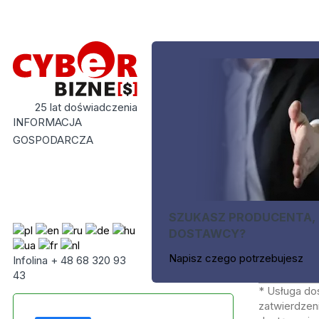
25 lat doświadczenia
INFORMACJA
GOSPODARCZA
SZUKASZ PRODUCENTA,
DOSTAWCY?
Napisz czego potrzebujesz
Infolina + 48 68 320 93
43
* Usługa do
zatwierdzeni