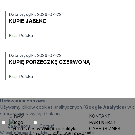
Data wysylki: 2026-07-29
KUPIE JABŁKO
Kraj:
Polska
Data wysylki: 2026-07-29
KUPIĘ PORZECZKĘ CZERWONĄ
Kraj:
Polska
Ustawienia cookies
Używamy plików cookies analitycznych (
Google Analytics
) w c
stronie i poprawy jej działania.
O NAS
KONTAKT
PARTNERZY
Zaakceptuj
Odrzuć
Cyberbiznes w Wikipedii
Polityka
CYBERBIZNESU
Więcej informacji znajdziesz w
Polityka prywatności
.
prywatności
Regulamin portalu
Mapa