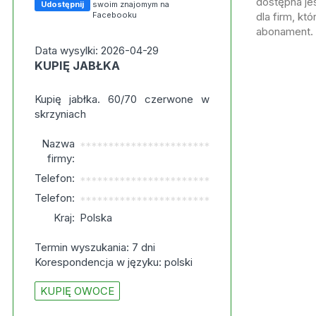
dostępna jes
Udostępnij
swoim znajomym na
Facebooku
dla firm, kt
abonament.
Data wysylki: 2026-04-29
KUPIĘ JABŁKA
Kupię jabłka. 60/70 czerwone w
skrzyniach
Nazwa
***********************
firmy:
Telefon:
***********************
Telefon:
***********************
Kraj:
Polska
Termin wyszukania: 7 dni
Korespondencja w języku: polski
KUPIĘ OWOCE