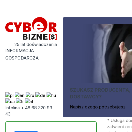
25 lat doświadczenia
INFORMACJA
GOSPODARCZA
SZUKASZ PRODUCENTA,
DOSTAWCY?
Napisz czego potrzebujesz
Infolina + 48 68 320 93
43
* Usługa do
zatwierdzeni