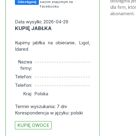
dostępna jes
Udostępnij
swoim znajomym na
Facebooku
dla firm, kt
abonament.
Data wysylki: 2026-04-29
KUPIĘ JABŁKA
Kupimy jabłka na obieranie. Ligol,
Idared
Nazwa
***********************
firmy:
Telefon:
***********************
Telefon:
***********************
Kraj:
Polska
Termin wyszukania: 7 dni
Korespondencja w języku: polski
KUPIĘ OWOCE