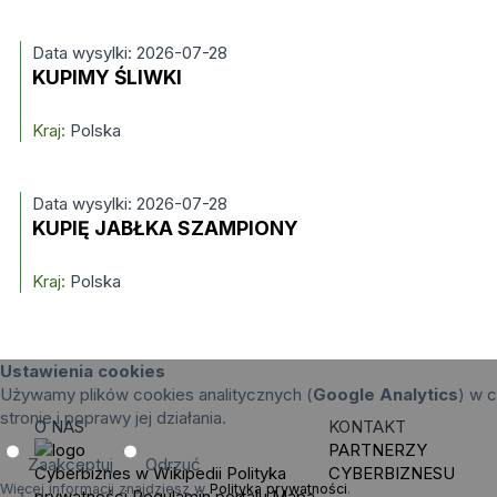
Data wysylki: 2026-07-28
KUPIMY ŚLIWKI
Kraj:
Polska
Data wysylki: 2026-07-28
KUPIĘ JABŁKA SZAMPIONY
Kraj:
Polska
Ustawienia cookies
Używamy plików cookies analitycznych (
Google Analytics
) w c
stronie i poprawy jej działania.
O NAS
KONTAKT
PARTNERZY
Zaakceptuj
Odrzuć
Cyberbiznes w Wikipedii
Polityka
CYBERBIZNESU
Więcej informacji znajdziesz w
Polityka prywatności
.
prywatności
Regulamin portalu
Mapa