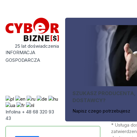
25 lat doświadczenia
INFORMACJA
GOSPODARCZA
SZUKASZ PRODUCENTA,
DOSTAWCY?
Napisz czego potrzebujesz
Infolina + 48 68 320 93
43
* Usługa do
zatwierdzeni