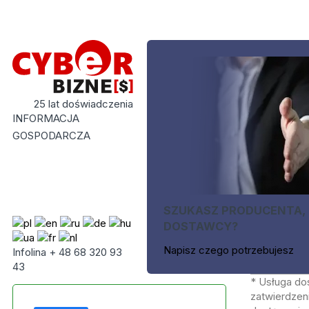
25 lat doświadczenia
INFORMACJA
GOSPODARCZA
SZUKASZ PRODUCENTA,
DOSTAWCY?
Napisz czego potrzebujesz
Infolina + 48 68 320 93
43
* Usługa do
zatwierdzeni