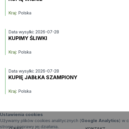
Kraj:
Polska
Data wysylki: 2026-07-28
KUPIMY ŚLIWKI
Kraj:
Polska
Data wysylki: 2026-07-28
KUPIĘ JABŁKA SZAMPIONY
Kraj:
Polska
Ustawienia cookies
Używamy plików cookies analitycznych (
Google Analytics
) w c
stronie i poprawy jej działania.
O NAS
KONTAKT