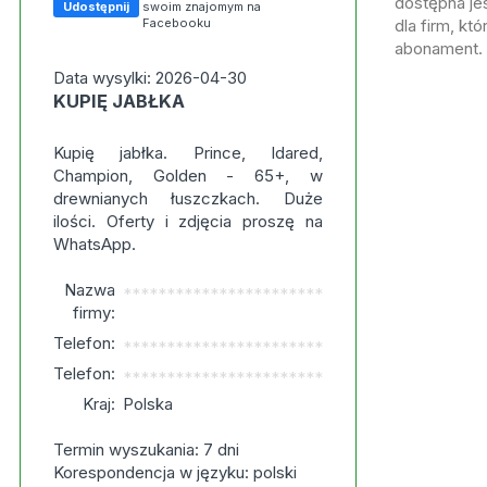
dostępna jes
Udostępnij
swoim znajomym na
Facebooku
dla firm, kt
abonament.
Data wysylki: 2026-04-30
KUPIĘ JABŁKA
Kupię jabłka. Prince, Idared,
Champion, Golden - 65+, w
drewnianych łuszczkach. Duże
ilości. Oferty i zdjęcia proszę na
WhatsApp.
Nazwa
***********************
firmy:
Telefon:
***********************
Telefon:
***********************
Kraj:
Polska
Termin wyszukania: 7 dni
Korespondencja w języku: polski