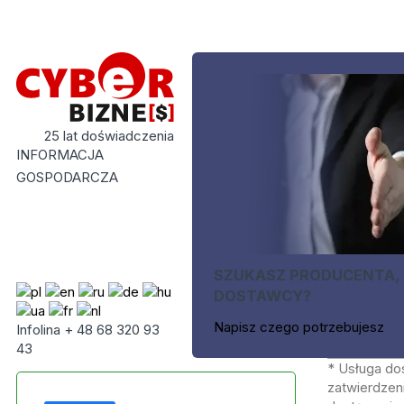
25 lat doświadczenia
INFORMACJA
GOSPODARCZA
SZUKASZ PRODUCENTA,
DOSTAWCY?
Napisz czego potrzebujesz
Infolina + 48 68 320 93
43
* Usługa do
zatwierdzeni