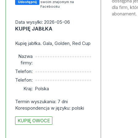
dostępna jes
Udostępnij
swoim znajomym na
Facebooku
dla firm, kt
abonament.
Data wysylki: 2026-05-06
KUPIĘ JABŁKA
Kupię jabłka. Gala, Golden, Red Cup
Nazwa
***********************
firmy:
Telefon:
***********************
Telefon:
***********************
Kraj:
Polska
Termin wyszukania: 7 dni
Korespondencja w języku: polski
KUPIĘ OWOCE