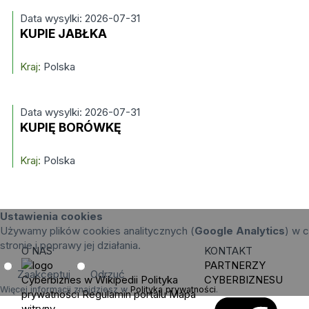
Data wysylki: 2026-07-31
KUPIE JABŁKA
Kraj:
Polska
Data wysylki: 2026-07-31
KUPIĘ BORÓWKĘ
Kraj:
Polska
Ustawienia cookies
Używamy plików cookies analitycznych (
Google Analytics
) w c
stronie i poprawy jej działania.
O NAS
KONTAKT
PARTNERZY
Zaakceptuj
Odrzuć
Cyberbiznes w Wikipedii
Polityka
CYBERBIZNESU
Więcej informacji znajdziesz w
Polityka prywatności
.
prywatności
Regulamin portalu
Mapa
witryny