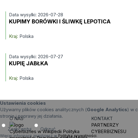
Data wysylki: 2026-07-28
KUPIMY BORÓWKI I ŚLIWKĘ LEPOTICA
Kraj:
Polska
Data wysylki: 2026-07-27
KUPIĘ JABŁKA
Kraj:
Polska
Ustawienia cookies
Używamy plików cookies analitycznych (
Google Analytics
) w c
stronie i poprawy jej działania.
O NAS
KONTAKT
PARTNERZY
Zaakceptuj
Odrzuć
Cyberbiznes w Wikipedii
Polityka
CYBERBIZNESU
Więcej informacji znajdziesz w
Polityka prywatności
.
prywatności
Regulamin portalu
Mapa