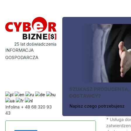
25 lat doświadczenia
INFORMACJA
GOSPODARCZA
SZUKASZ PRODUCENTA,
DOSTAWCY?
Napisz czego potrzebujesz
Infolina + 48 68 320 93
43
* Usługa do
zatwierdzeni