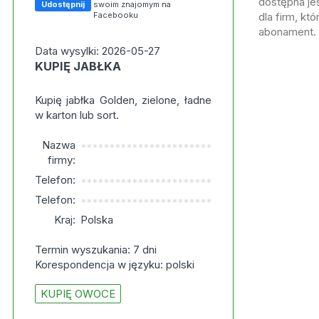
dostępna jes
Udostępnij
swoim znajomym na
Facebooku
dla firm, kt
abonament.
Data wysylki: 2026-05-27
KUPIĘ JABŁKA
Kupię jabłka Golden, zielone, ładne
w karton lub sort.
Nazwa
***********************
firmy:
Telefon:
***********************
Telefon:
***********************
Kraj:
Polska
Termin wyszukania: 7 dni
Korespondencja w języku: polski
KUPIĘ OWOCE