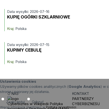
Data wysylki: 2026-07-16
KUPIĘ OGÓRKI SZKLARNIOWE
Kraj:
Polska
Data wysylki: 2026-07-15
KUPIMY CEBULĘ
Kraj:
Polska
Ustawienia cookies
Używamy plików cookies analitycznych (
Google Analytics
) w c
stronie i poprawy jej działania.
O NAS
KONTAKT
PARTNERZY
Zaakceptuj
Odrzuć
Cyberbiznes w Wikipedii
Polityka
CYBERBIZNESU
Więcej informacji znajdziesz w
Polityka prywatności
.
prywatności
Regulamin portalu
Mapa