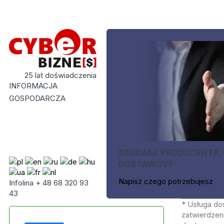
25 lat doświadczenia
INFORMACJA
GOSPODARCZA
SZUKASZ PRODUCENTA,
DOSTAWCY?
Napisz czego potrzebujesz
Infolina + 48 68 320 93
43
* Usługa do
zatwierdzeni