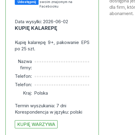
dostępna jes
Udostępnij
swoim znajomym na
Facebooku
dla firm, kt
abonament.
Data wysylki: 2026-06-02
KUPIĘ KALAREPĘ
Kupię kalarepę 9+, pakowanie EPS
po 25 szt.
Nazwa
***********************
firmy:
Telefon:
***********************
Telefon:
***********************
Kraj:
Polska
Termin wyszukania: 7 dni
Korespondencja w języku: polski
KUPIĘ WARZYWA