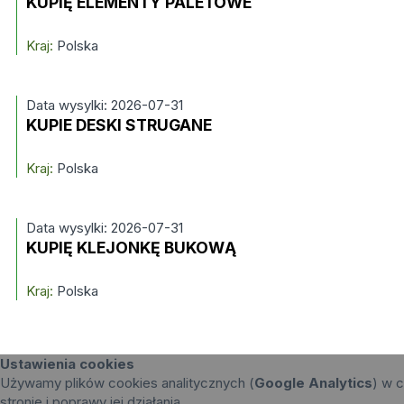
KUPIĘ ELEMENTY PALETOWE
Kraj:
Polska
Data wysylki: 2026-07-31
KUPIE DESKI STRUGANE
Kraj:
Polska
Data wysylki: 2026-07-31
KUPIĘ KLEJONKĘ BUKOWĄ
Kraj:
Polska
Ustawienia cookies
Używamy plików cookies analitycznych (
Google Analytics
) w c
stronie i poprawy jej działania.