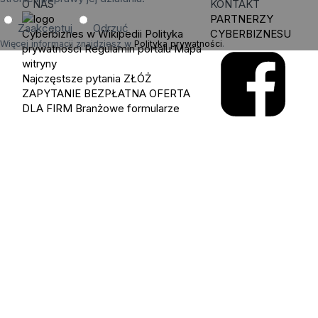
O NAS
KONTAKT
PARTNERZY
Zaakceptuj
Odrzuć
Cyberbiznes w Wikipedii
Polityka
CYBERBIZNESU
Więcej informacji znajdziesz w
Polityka prywatności
.
prywatności
Regulamin portalu
Mapa
witryny
Najczęstsze pytania
ZŁÓŻ
ZAPYTANIE
BEZPŁATNA OFERTA
DLA FIRM
Branżowe formularze