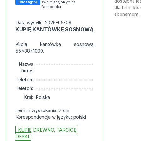
dostępna jes
Udostępnij
swoim znajomym na
Facebooku
dla firm, kt
abonament.
Data wysylki: 2026-05-08
KUPIĘ KANTÓWKĘ SOSNOWĄ
Kupię kantówkę sosnową
55x88x1000.
Nazwa
***********************
firmy:
Telefon:
***********************
Telefon:
***********************
Kraj:
Polska
Termin wyszukania: 7 dni
Korespondencja w języku: polski
KUPIĘ DREWNO, TARCICĘ,
DESKI