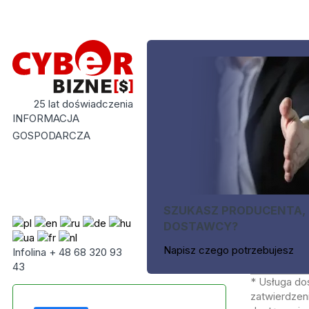
25 lat doświadczenia
INFORMACJA
GOSPODARCZA
SZUKASZ PRODUCENTA,
DOSTAWCY?
Napisz czego potrzebujesz
Infolina + 48 68 320 93
43
* Usługa do
zatwierdzeni