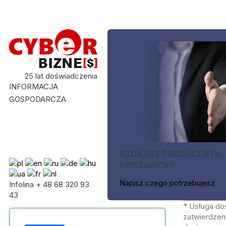
25 lat doświadczenia
INFORMACJA
GOSPODARCZA
SZUKASZ PRODUCENTA,
DOSTAWCY?
Napisz czego potrzebujesz
Infolina + 48 68 320 93
43
* Usługa do
zatwierdzeni