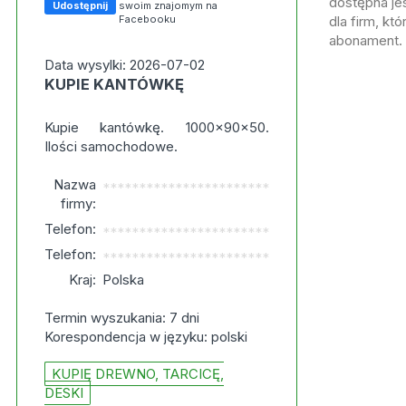
dostępna jes
Udostępnij
swoim znajomym na
Facebooku
dla firm, kt
abonament.
Data wysylki: 2026-07-02
KUPIE KANTÓWKĘ
Kupie kantówkę. 1000x90x50.
Ilości samochodowe.
Nazwa
***********************
firmy:
Telefon:
***********************
Telefon:
***********************
Kraj:
Polska
Termin wyszukania: 7 dni
Korespondencja w języku: polski
KUPIĘ DREWNO, TARCICĘ,
DESKI