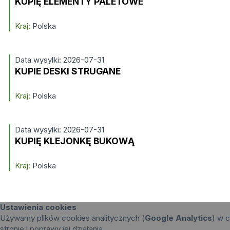
KUPIĘ ELEMENTY PALETOWE
Kraj:
Polska
Data wysylki: 2026-07-31
KUPIE DESKI STRUGANE
Kraj:
Polska
Data wysylki: 2026-07-31
KUPIĘ KLEJONKĘ BUKOWĄ
Kraj:
Polska
Ustawienia cookies
Używamy plików cookies analitycznych (
Google Analytics
) w c
stronie i poprawy jej działania.