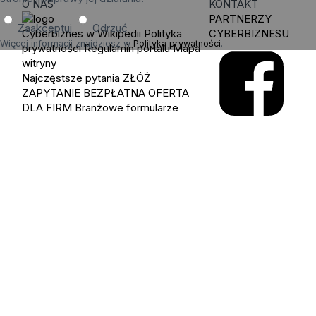
O NAS
KONTAKT
PARTNERZY
Zaakceptuj
Odrzuć
Cyberbiznes w Wikipedii
Polityka
CYBERBIZNESU
Więcej informacji znajdziesz w
Polityka prywatności
.
prywatności
Regulamin portalu
Mapa
witryny
Najczęstsze pytania
ZŁÓŻ
ZAPYTANIE
BEZPŁATNA OFERTA
DLA FIRM
Branżowe formularze