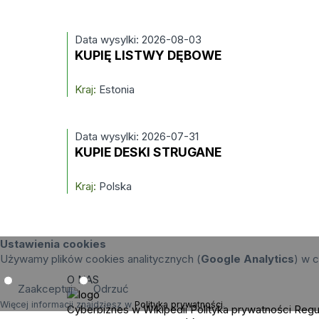
Data wysylki: 2026-08-03
KUPIĘ LISTWY DĘBOWE
Kraj:
Estonia
Data wysylki: 2026-07-31
KUPIE DESKI STRUGANE
Kraj:
Polska
Ustawienia cookies
Używamy plików cookies analitycznych (
Google Analytics
) w c
O NAS
Zaakceptuj
Odrzuć
Więcej informacji znajdziesz w
Polityka prywatności
.
Cyberbiznes w Wikipedii
Polityka prywatności
Regu