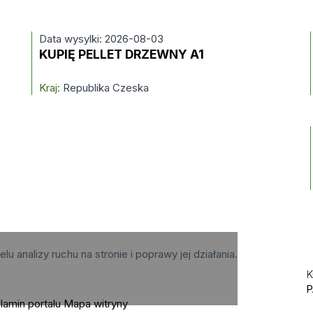
Data wysylki: 2026-08-03
KUPIĘ PELLET DRZEWNY A1
Kraj:
Republika Czeska
elu analizy ruchu na stronie i poprawy jej działania.
K
P
lamin portalu
Mapa witryny