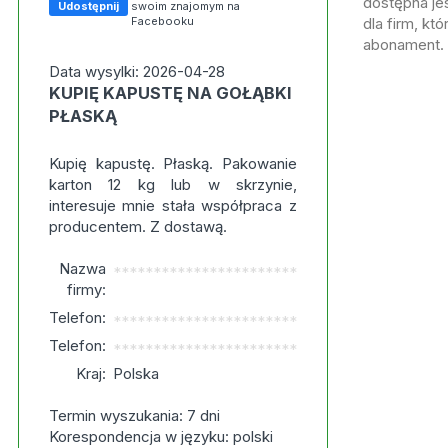
dostępna jes
Udostępnij
swoim znajomym na
Facebooku
dla firm, kt
abonament.
Data wysylki: 2026-04-28
KUPIĘ KAPUSTĘ NA GOŁĄBKI
PŁASKĄ
Kupię kapustę. Płaską. Pakowanie
karton 12 kg lub w skrzynie,
interesuje mnie stała współpraca z
producentem. Z dostawą.
Nazwa
***********************
firmy:
Telefon:
***********************
Telefon:
***********************
Kraj:
Polska
Termin wyszukania: 7 dni
Korespondencja w języku: polski