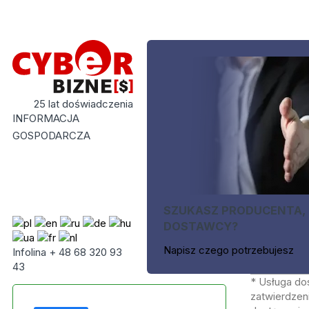
25 lat doświadczenia
INFORMACJA
GOSPODARCZA
SZUKASZ PRODUCENTA,
DOSTAWCY?
Napisz czego potrzebujesz
Infolina + 48 68 320 93
43
* Usługa do
zatwierdzeni