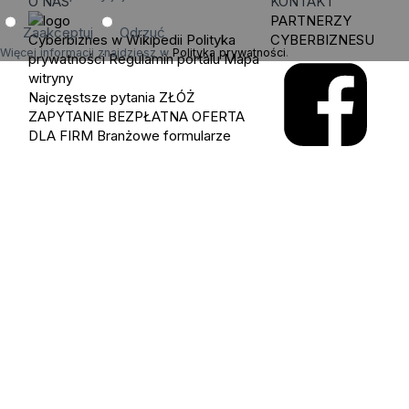
O NAS
KONTAKT
PARTNERZY
Zaakceptuj
Odrzuć
Cyberbiznes w Wikipedii
Polityka
CYBERBIZNESU
Więcej informacji znajdziesz w
Polityka prywatności
.
prywatności
Regulamin portalu
Mapa
witryny
Najczęstsze pytania
ZŁÓŻ
ZAPYTANIE
BEZPŁATNA OFERTA
DLA FIRM
Branżowe formularze