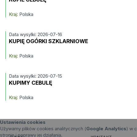
Kraj:
Polska
Data wysylki: 2026-07-16
KUPIĘ OGÓRKI SZKLARNIOWE
Kraj:
Polska
Data wysylki: 2026-07-15
KUPIMY CEBULĘ
Kraj:
Polska
Ustawienia cookies
Używamy plików cookies analitycznych (
Google Analytics
) w c
stronie i poprawy jej działania.