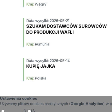
Kraj:
Węgry
Data wysylki: 2026-05-21
SZUKAM DOSTAWCÓW SUROWCÓW
DO PRODUKCJI WAFLI
Kraj:
Rumunia
Data wysylki: 2026-05-14
KUPIĘ JAJKA
Kraj:
Polska
Ustawienia cookies
Używamy plików cookies analitycznych (
Google Analytics
) w c
O NAS