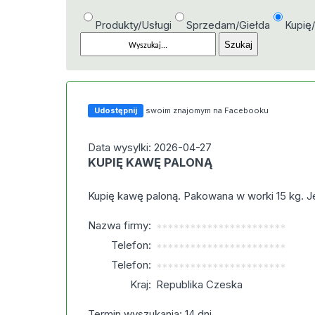
Produkty/Usługi
Sprzedam/Giełda
Kupię
Udostępnij
swoim znajomym na Facebooku
Data wysylki: 2026-04-27
KUPIĘ KAWĘ PALONĄ
Kupię kawę paloną. Pakowana w worki 15 kg. J
Nazwa firmy:
***********************
Telefon:
***********************
Telefon:
***********************
Kraj:
Republika Czeska
Termin wyszukania: 14 dni