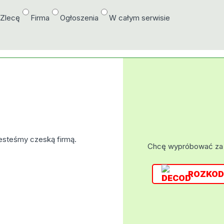
/Zlecę
Firma
Ogłoszenia
W całym serwisie
esteśmy czeską firmą.
Chcę wypróbować za
ROZKOD