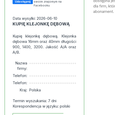
dostępna jes
Udostępnij
swoim znajomym na
Facebooku
dla firm, kt
abonament.
Data wysylki: 2026-06-10
KUPIĘ KLEJONKĘ DĘBOWĄ
Kupię klejonkę dębową. Klejonka
dębowa 16mm oraz 40mm długości
900, 1400, 3200. Jakość A/A oraz
A/B.
Nazwa
***********************
firmy:
Telefon:
***********************
Telefon:
***********************
Kraj:
Polska
Termin wyszukania: 7 dni
Korespondencja w języku: polski