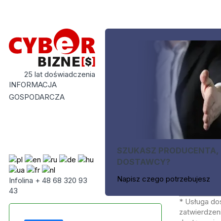
25 lat doświadczenia
INFORMACJA
GOSPODARCZA
SZUKASZ PRODUCENTA,
DOSTAWCY?
Napisz czego potrzebujesz
Infolina + 48 68 320 93
43
* Usługa do
zatwierdzeni