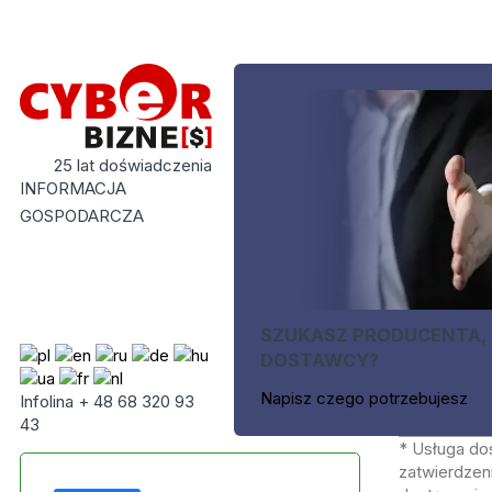
25 lat doświadczenia
INFORMACJA
GOSPODARCZA
SZUKASZ PRODUCENTA,
DOSTAWCY?
Napisz czego potrzebujesz
Infolina + 48 68 320 93
43
* Usługa do
zatwierdzeni