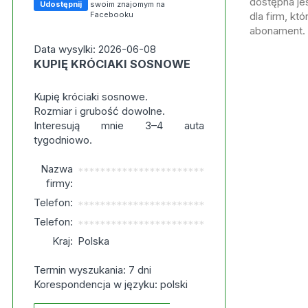
dostępna jes
Udostępnij
swoim znajomym na
Facebooku
dla firm, kt
abonament.
Data wysylki: 2026-06-08
KUPIĘ KRÓCIAKI SOSNOWE
Kupię króciaki sosnowe.
Rozmiar i grubość dowolne.
Interesują mnie 3–4 auta
tygodniowo.
Nazwa
***********************
firmy:
Telefon:
***********************
Telefon:
***********************
Kraj:
Polska
Termin wyszukania: 7 dni
Korespondencja w języku: polski