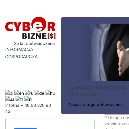
25 lat doświadczenia
INFORMACJA
GOSPODARCZA
SZUKASZ PRODUCENTA,
DOSTAWCY?
Napisz czego potrzebujesz
Infolina + 48 68 320 93
43
* Usługa do
zatwierdzeni