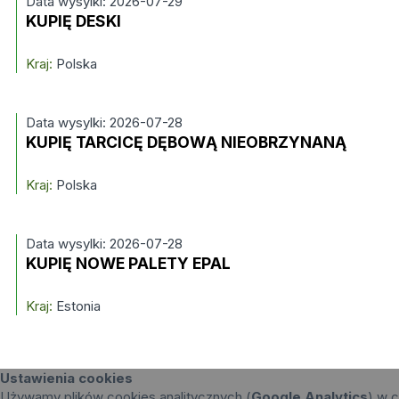
Data wysylki: 2026-07-29
KUPIĘ DESKI
Kraj:
Polska
Data wysylki: 2026-07-28
KUPIĘ TARCICĘ DĘBOWĄ NIEOBRZYNANĄ
Kraj:
Polska
Data wysylki: 2026-07-28
KUPIĘ NOWE PALETY EPAL
Kraj:
Estonia
Ustawienia cookies
Używamy plików cookies analitycznych (
Google Analytics
) w c