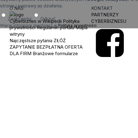
stronie i poprawy jej działania.
O NAS
KONTAKT
PARTNERZY
Zaakceptuj
Odrzuć
Cyberbiznes w Wikipedii
Polityka
CYBERBIZNESU
Więcej informacji znajdziesz w
Polityka prywatności
.
prywatności
Regulamin portalu
Mapa
witryny
Najczęstsze pytania
ZŁÓŻ
ZAPYTANIE
BEZPŁATNA OFERTA
DLA FIRM
Branżowe formularze