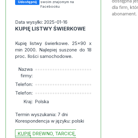
dostępna jes
Udostępnij
swoim znajomym na
Facebooku
dla firm, kt
abonament.
Data wysylki: 2025-01-16
KUPIĘ LISTWY ŚWIERKOWE
Kupię listwy świerkowe. 25x90 x
min 2000. Najlepiej suszone do 18
proc. Ilości samochodowe.
Nazwa
***********************
firmy:
Telefon:
***********************
Telefon:
***********************
Kraj:
Polska
Termin wyszukania: 7 dni
Korespondencja w języku: polski
KUPIĘ DREWNO, TARCICĘ,