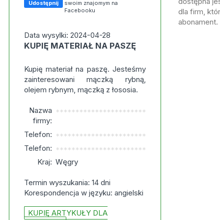
dostępna jes
Udostępnij
swoim znajomym na
Facebooku
dla firm, kt
abonament.
Data wysylki: 2024-04-28
KUPIĘ MATERIAŁ NA PASZĘ
Kupię materiał na paszę. Jesteśmy
zainteresowani mączką rybną,
olejem rybnym, mączką z łososia.
Nazwa
***********************
firmy:
Telefon:
***********************
Telefon:
***********************
Kraj:
Węgry
Termin wyszukania: 14 dni
Korespondencja w języku: angielski
KUPIĘ ARTYKUŁY DLA