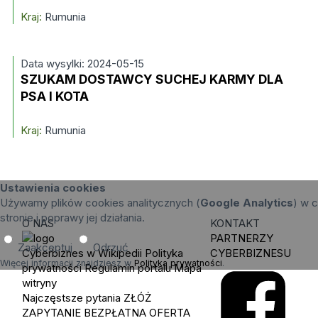
Kraj:
Rumunia
Data wysylki: 2024-05-15
SZUKAM DOSTAWCY SUCHEJ KARMY DLA
PSA I KOTA
Kraj:
Rumunia
Ustawienia cookies
Używamy plików cookies analitycznych (
Google Analytics
) w c
stronie i poprawy jej działania.
O NAS
KONTAKT
PARTNERZY
Zaakceptuj
Odrzuć
Cyberbiznes w Wikipedii
Polityka
CYBERBIZNESU
Więcej informacji znajdziesz w
Polityka prywatności
.
prywatności
Regulamin portalu
Mapa
witryny
Najczęstsze pytania
ZŁÓŻ
ZAPYTANIE
BEZPŁATNA OFERTA