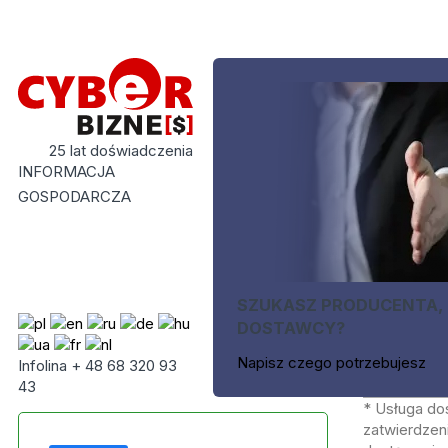
25 lat doświadczenia
INFORMACJA
GOSPODARCZA
SZUKASZ PRODUCENTA,
DOSTAWCY?
Napisz czego potrzebujesz
Infolina + 48 68 320 93
43
* Usługa do
zatwierdzeni