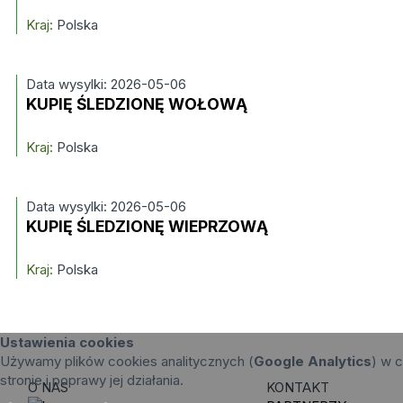
Kraj:
Polska
Data wysylki: 2026-05-06
KUPIĘ ŚLEDZIONĘ WOŁOWĄ
Kraj:
Polska
Data wysylki: 2026-05-06
KUPIĘ ŚLEDZIONĘ WIEPRZOWĄ
Kraj:
Polska
Ustawienia cookies
Używamy plików cookies analitycznych (
Google Analytics
) w c
stronie i poprawy jej działania.
O NAS
KONTAKT