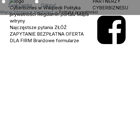
PARTNERZY
Zaakceptuj
Odrzuć
Cyberbiznes w Wikipedii
Polityka
CYBERBIZNESU
Więcej informacji znajdziesz w
Polityka prywatności
.
prywatności
Regulamin portalu
Mapa
witryny
Najczęstsze pytania
ZŁÓŻ
ZAPYTANIE
BEZPŁATNA OFERTA
DLA FIRM
Branżowe formularze