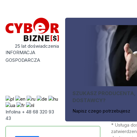
25 lat doświadczenia
INFORMACJA
GOSPODARCZA
SZUKASZ PRODUCENTA,
DOSTAWCY?
Napisz czego potrzebujesz
Infolina + 48 68 320 93
43
* Usługa do
zatwierdzeni