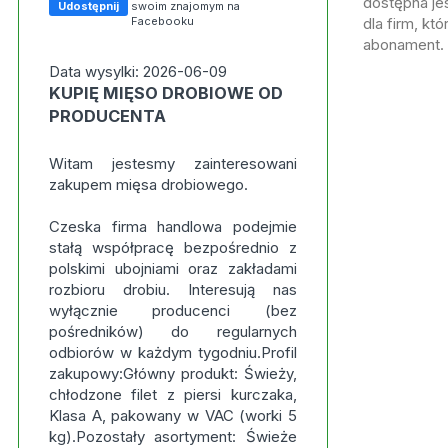
dostępna jes
Udostępnij
swoim znajomym na
Facebooku
dla firm, kt
abonament.
Data wysylki: 2026-06-09
KUPIĘ MIĘSO DROBIOWE OD
PRODUCENTA
Witam jestesmy zainteresowani
zakupem mięsa drobiowego.
Czeska firma handlowa podejmie
stałą współpracę bezpośrednio z
polskimi ubojniami oraz zakładami
rozbioru drobiu. Interesują nas
wyłącznie producenci (bez
pośredników) do regularnych
odbiorów w każdym tygodniu.Profil
zakupowy:Główny produkt: Świeży,
chłodzone filet z piersi kurczaka,
Klasa A, pakowany w VAC (worki 5
kg).Pozostały asortyment: Świeże