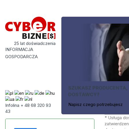
25 lat doświadczenia
INFORMACJA
GOSPODARCZA
SZUKASZ PRODUCENTA,
DOSTAWCY?
Napisz czego potrzebujesz
Infolina + 48 68 320 93
43
* Usługa do
zatwierdzeni