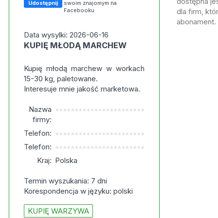
dostępna jes
Udostępnij
swoim znajomym na
Facebooku
dla firm, kt
abonament.
Data wysylki: 2026-06-16
KUPIĘ MŁODĄ MARCHEW
Kupię młodą marchew w workach
15-30 kg, paletowane.
Interesuje mnie jakość marketowa.
Nazwa
***********************
firmy:
Telefon:
***********************
Telefon:
***********************
Kraj:
Polska
Termin wyszukania: 7 dni
Korespondencja w języku: polski
KUPIĘ WARZYWA