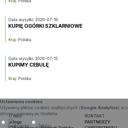
Kraj:
Polska
Data wysylki: 2026-07-16
KUPIĘ OGÓRKI SZKLARNIOWE
Kraj:
Polska
Data wysylki: 2026-07-15
KUPIMY CEBULĘ
Kraj:
Polska
Ustawienia cookies
Używamy plików cookies analitycznych (
Google Analytics
) w c
stronie i poprawy jej działania.
O NAS
KONTAKT
PARTNERZY
Zaakceptuj
Odrzuć
Cyberbiznes w Wikipedii
Polityka
CYBERBIZNESU