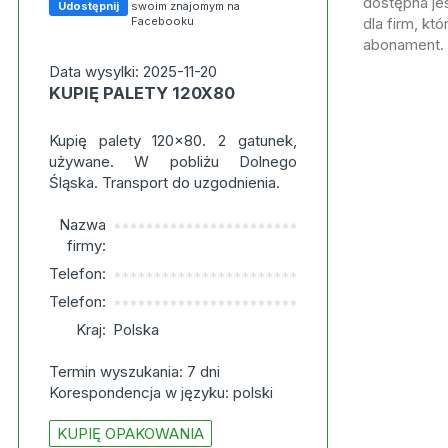
dostępna jes
Udostępnij
swoim znajomym na
Facebooku
dla firm, kt
abonament.
Data wysylki: 2025-11-20
KUPIĘ PALETY 120X80
Kupię palety 120x80. 2 gatunek,
używane. W pobliżu Dolnego
Śląska. Transport do uzgodnienia.
Nazwa
***********************
firmy:
Telefon:
***********************
Telefon:
***********************
Kraj:
Polska
Termin wyszukania: 7 dni
Korespondencja w języku: polski
KUPIĘ OPAKOWANIA