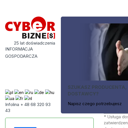
25 lat doświadczenia
INFORMACJA
GOSPODARCZA
SZUKASZ PRODUCENTA,
DOSTAWCY?
Napisz czego potrzebujesz
Infolina + 48 68 320 93
43
* Usługa do
zatwierdzeni