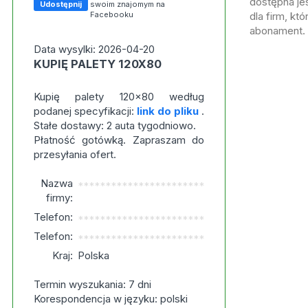
dostępna jes
Udostępnij
swoim znajomym na
Facebooku
dla firm, kt
abonament.
Data wysylki: 2026-04-20
KUPIĘ PALETY 120X80
Kupię palety 120x80 według
podanej specyfikacji:
link do pliku
.
Stałe dostawy: 2 auta tygodniowo.
Płatność gotówką. Zapraszam do
przesyłania ofert.
Nazwa
***********************
firmy:
Telefon:
***********************
Telefon:
***********************
Kraj:
Polska
Termin wyszukania: 7 dni
Korespondencja w języku: polski