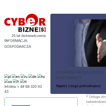
25 lat doświadczenia
INFORMACJA
GOSPODARCZA
SZUKASZ PRODUCENTA,
DOSTAWCY?
Napisz czego potrzebujesz
Infolina + 48 68 320 93
43
* Usługa do
zatwierdzeni