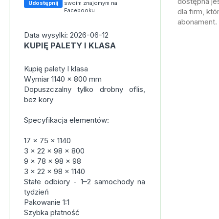
dostępna jes
Udostępnij
swoim znajomym na
Facebooku
dla firm, kt
abonament.
Data wysylki: 2026-06-12
KUPIĘ PALETY I KLASA
Kupię palety I klasa
Wymiar 1140 x 800 mm
Dopuszczalny tylko drobny oflis,
bez kory
Specyfikacja elementów:
17 x 75 x 1140
3 x 22 x 98 x 800
9 x 78 x 98 x 98
3 x 22 x 98 x 1140
Stałe odbiory - 1–2 samochody na
tydzień
Pakowanie 1:1
Szybka płatność