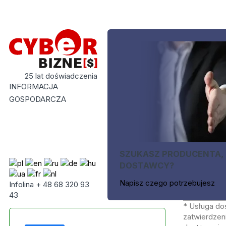
25 lat doświadczenia
INFORMACJA
GOSPODARCZA
SZUKASZ PRODUCENTA,
DOSTAWCY?
Napisz czego potrzebujesz
Infolina + 48 68 320 93
43
* Usługa do
zatwierdzeni