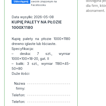
dostępna jes
Udostępnij
swoim znajomym na
Facebooku
dla firm, kt
abonament.
Data wysylki: 2026-05-08
KUPIĘ PALETY NA PŁOZIE
1000X1180
Kupię palety na płozie 1000x1180
drewno iglaste lub liściaste.
Specyfikacja:
– deska: 7 szt., wymiar
1000x100x18-20, gat. II
– balik: 3 szt., wymiar 1180x45-
50x80
Duże ilości
Nazwa
***********************
firmy:
Telefon:
***********************
Telefon:
***********************