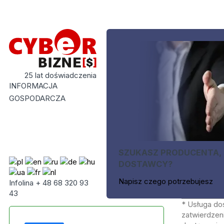
25 lat doświadczenia
INFORMACJA
GOSPODARCZA
SZUKASZ PRODUCENTA,
DOSTAWCY?
Napisz czego potrzebujesz
Infolina + 48 68 320 93
43
* Usługa do
zatwierdzeni