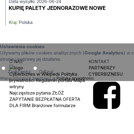
Data wysylki: 2026-06-24
KUPIĘ PALETY JEDNORAZOWE NOWE
Kraj:
Polska
Ustawienia cookies
Używamy plików cookies analitycznych (
Google Analytics
) w c
stronie i poprawy jej działania.
O NAS
KONTAKT
PARTNERZY
Zaakceptuj
Odrzuć
Cyberbiznes w Wikipedii
Polityka
CYBERBIZNESU
Więcej informacji znajdziesz w
Polityka prywatności
.
prywatności
Regulamin portalu
Mapa
witryny
Najczęstsze pytania
ZŁÓŻ
ZAPYTANIE
BEZPŁATNA OFERTA
DLA FIRM
Branżowe formularze