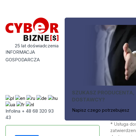
25 lat doświadczenia
INFORMACJA
GOSPODARCZA
SZUKASZ PRODUCENTA,
DOSTAWCY?
Napisz czego potrzebujesz
Infolina + 48 68 320 93
43
* Usługa do
zatwierdzeni