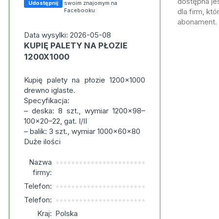
dostępna jes
Udostępnij
swoim znajomym na
Facebooku
dla firm, kt
abonament.
Data wysylki: 2026-05-08
KUPIĘ PALETY NA PŁOZIE
1200X1000
Kupię palety na płozie 1200x1000
drewno iglaste.
Specyfikacja:
– deska: 8 szt., wymiar 1200x98–
100x20–22, gat. I/II
– balik: 3 szt., wymiar 1000x60x80
Duże ilości
Nazwa
***********************
firmy:
Telefon:
***********************
Telefon:
***********************
Kraj:
Polska