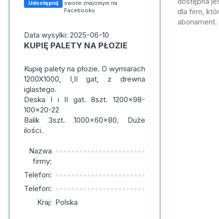
dostępna jes
Udostępnij
swoim znajomym na
Facebooku
dla firm, kt
abonament.
Data wysylki: 2025-06-10
KUPIĘ PALETY NA PŁOZIE
Kupię palety na płozie. O wymiarach
1200X1000, I,II gat, z drewna
iglastego.
Deska I i II gat. 8szt. 1200x98-
100x20-22
Balik 3szt. 1000x60x80. Duże
ilości.
Nazwa
***********************
firmy:
Telefon:
***********************
Telefon:
***********************
Kraj:
Polska