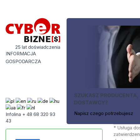
25 lat doświadczenia
INFORMACJA
GOSPODARCZA
SZUKASZ PRODUCENTA,
DOSTAWCY?
Napisz czego potrzebujesz
Infolina + 48 68 320 93
43
* Usługa do
zatwierdzeni