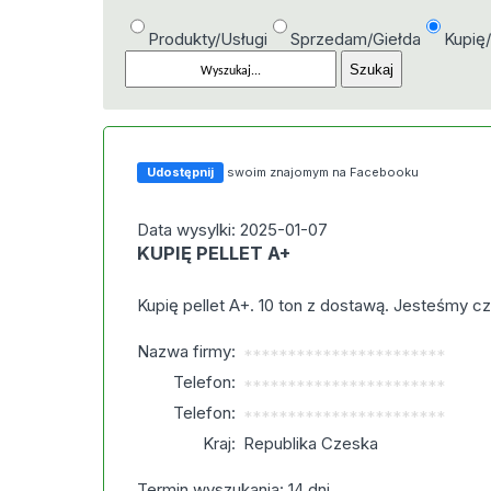
Produkty/Usługi
Sprzedam/Giełda
Kupię
Udostępnij
swoim znajomym na Facebooku
Data wysylki: 2025-01-07
KUPIĘ PELLET A+
Kupię pellet A+. 10 ton z dostawą. Jesteśmy cz
Nazwa firmy:
***********************
Telefon:
***********************
Telefon:
***********************
Kraj:
Republika Czeska
Termin wyszukania: 14 dni