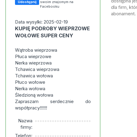
dostępna jes
Udostępnij
swoim znajomym na
Facebooku
dla firm, kt
abonament.
Data wysylki: 2025-02-19
KUPIĘ PODROBY WIEPRZOWE
WOŁOWE SUPER CENY
Wątroba wieprzowa
Płuca wieprzowe
Nerka wieprzowa
Tchawica wieprzowa
Tchawica wołowa
Płuco wołowe
Nerka wołowa
Śledzioną wołowa
Zapraszam serdecznie do
współpracy!!!!!!
Nazwa
***********************
firmy:
Telefon:
***********************