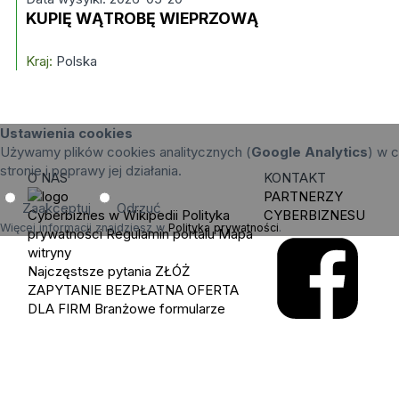
KUPIĘ WĄTROBĘ WIEPRZOWĄ
Kraj:
Polska
Ustawienia cookies
Używamy plików cookies analitycznych (
Google Analytics
) w c
stronie i poprawy jej działania.
O NAS
KONTAKT
PARTNERZY
Zaakceptuj
Odrzuć
Cyberbiznes w Wikipedii
Polityka
CYBERBIZNESU
Więcej informacji znajdziesz w
Polityka prywatności
.
prywatności
Regulamin portalu
Mapa
witryny
Najczęstsze pytania
ZŁÓŻ
ZAPYTANIE
BEZPŁATNA OFERTA
DLA FIRM
Branżowe formularze