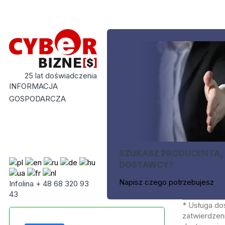
25 lat doświadczenia
INFORMACJA
GOSPODARCZA
SZUKASZ PRODUCENTA,
DOSTAWCY?
Napisz czego potrzebujesz
Infolina + 48 68 320 93
43
* Usługa do
zatwierdzeni