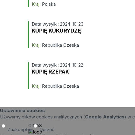
Kraj:
Polska
Data wysylki: 2024-10-23
KUPIĘ KUKURYDZĘ
Kraj:
Republika Czeska
Data wysylki: 2024-10-22
KUPIĘ RZEPAK
Kraj:
Republika Czeska
Ustawienia cookies
Używamy plików cookies analitycznych (
Google Analytics
) w c
O NAS
Zaakceptuj
Odrzuć