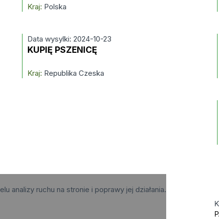
Kraj:
Polska
Data wysylki: 2024-10-23
KUPIĘ PSZENICĘ
Kraj:
Republika Czeska
elu analizy ruchu na stronie i poprawy jej działania.
K
P