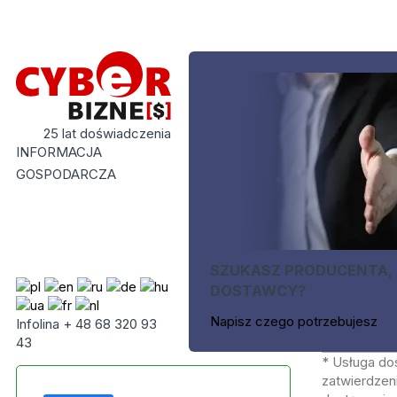
25 lat doświadczenia
INFORMACJA
GOSPODARCZA
SZUKASZ PRODUCENTA,
DOSTAWCY?
Napisz czego potrzebujesz
Infolina + 48 68 320 93
43
* Usługa do
zatwierdzeni