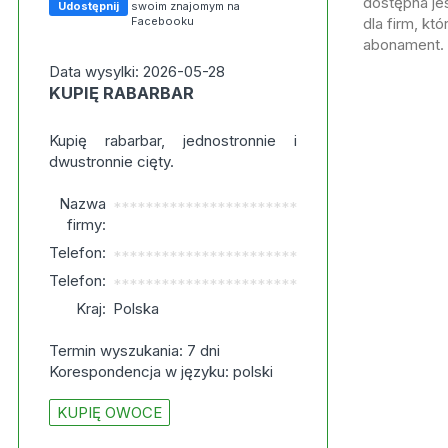
dostępna jes
Udostępnij
swoim znajomym na
Facebooku
dla firm, kt
abonament.
Data wysylki: 2026-05-28
KUPIĘ RABARBAR
Kupię rabarbar, jednostronnie i
dwustronnie cięty.
Nazwa
***********************
firmy:
Telefon:
***********************
Telefon:
***********************
Kraj:
Polska
Termin wyszukania: 7 dni
Korespondencja w języku: polski
KUPIĘ OWOCE