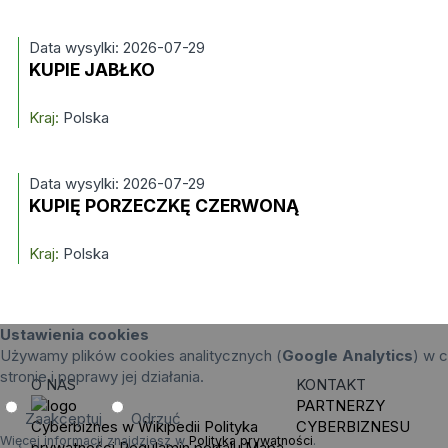
Data wysylki: 2026-07-29
KUPIE JABŁKO
Kraj:
Polska
Data wysylki: 2026-07-29
KUPIĘ PORZECZKĘ CZERWONĄ
Kraj:
Polska
Ustawienia cookies
Używamy plików cookies analitycznych (
Google Analytics
) w c
stronie i poprawy jej działania.
O NAS
KONTAKT
PARTNERZY
Zaakceptuj
Odrzuć
Cyberbiznes w Wikipedii
Polityka
CYBERBIZNESU
Więcej informacji znajdziesz w
Polityka prywatności
.
prywatności
Regulamin portalu
Mapa