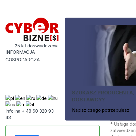
25 lat doświadczenia
INFORMACJA
GOSPODARCZA
SZUKASZ PRODUCENTA,
DOSTAWCY?
Napisz czego potrzebujesz
Infolina + 48 68 320 93
43
* Usługa do
zatwierdzeni