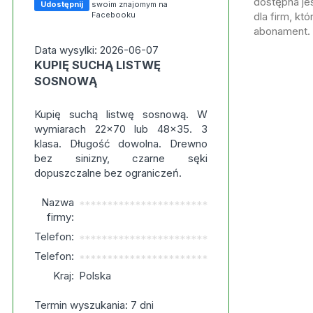
dostępna jes
Udostępnij
swoim znajomym na
Facebooku
dla firm, kt
abonament.
Data wysylki: 2026-06-07
KUPIĘ SUCHĄ LISTWĘ
SOSNOWĄ
Kupię suchą listwę sosnową. W
wymiarach 22x70 lub 48x35. 3
klasa. Długość dowolna. Drewno
bez sinizny, czarne sęki
dopuszczalne bez ograniczeń.
Nazwa
***********************
firmy:
Telefon:
***********************
Telefon:
***********************
Kraj:
Polska
Termin wyszukania: 7 dni