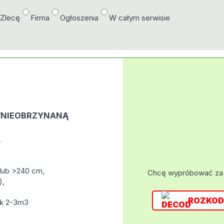
/Zlecę
Firma
Ogłoszenia
W całym serwisie
/NIEOBRZYNANĄ
.
lub >240 cm,
Chcę wypróbować za
),
ROZKOD
ek 2-3m3