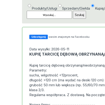
Produkty/Usługi
Sprzedam/Giełda
Kupię
Udostępnij
swoim znajomym na Facebooku
Data wysylki: 2026-05-11
KUPIĘ TARCICĘ DĘBOWĄ OBRZYNANĄ
Kupię tarcicę dębową obrzynaną/nieobrzynaną
Parametry:
sucha, wilgotność <12procent,
długość >120 cm (ma wydać na deski 120 cm) 
grubość 50 mm lub większa (np. 55/60/70 mm
klasa 2/3.
Regularna współpraca. Z dostawą. Na począt
Nazwa firmy: