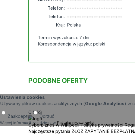
***********************
Telefon:
***********************
Telefon:
***********************
Kraj:
Polska
Termin wyszukania: 7 dni
Korespondencja w języku: polski
PODOBNE OFERTY
Ustawienia cookies
Używamy plików cookies analitycznych (
Google Analytics
) w c
O NAS
Zaakceptuj
Odrzuć
Więcej informacji znajdziesz w
Polityka prywatności
.
Cyberbiznes w Wikipedii
Polityka prywatności
Regu
Najczęstsze pytania
ZŁÓŻ ZAPYTANIE
BEZPŁATN