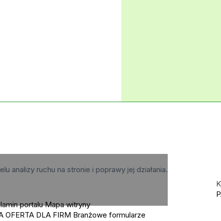
elu analizy ruchu na stronie i poprawy jej działania.
K
P
lamin portalu
Mapa witryny
A OFERTA DLA FIRM
Branżowe formularze