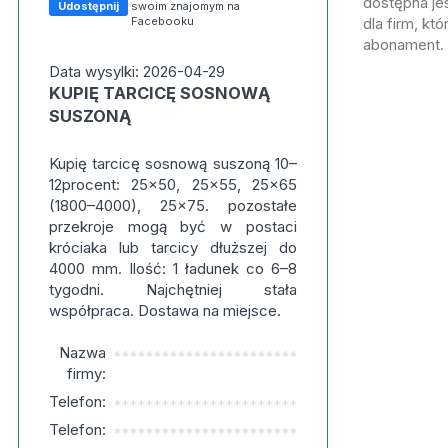
dostępna jes
Udostępnij
swoim znajomym na
Facebooku
dla firm, kt
abonament.
Data wysylki: 2026-04-29
KUPIĘ TARCICĘ SOSNOWĄ
SUSZONĄ
Kupię tarcicę sosnową suszoną 10–
12procent: 25×50, 25×55, 25×65
(1800–4000), 25×75. pozostałe
przekroje mogą być w postaci
króciaka lub tarcicy dłuższej do
4000 mm. Ilość: 1 ładunek co 6–8
tygodni. Najchętniej stała
współpraca. Dostawa na miejsce.
Nazwa
***********************
firmy:
Telefon:
***********************
Telefon:
***********************