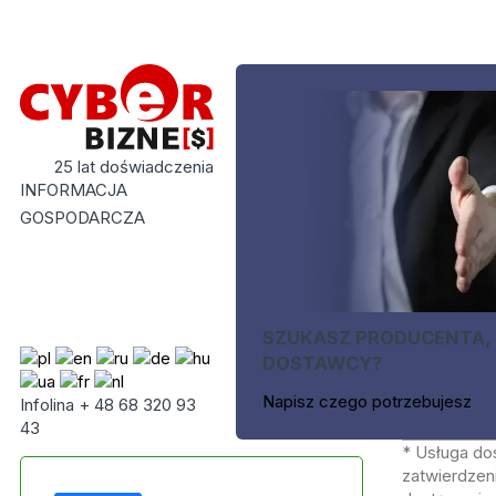
25 lat doświadczenia
INFORMACJA
GOSPODARCZA
SZUKASZ PRODUCENTA,
DOSTAWCY?
Napisz czego potrzebujesz
Infolina + 48 68 320 93
43
* Usługa do
zatwierdzeni