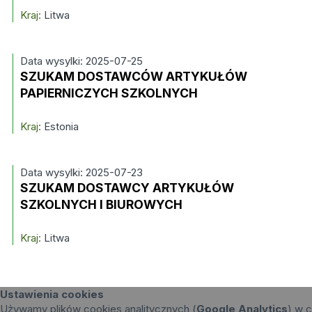
Kraj:
Litwa
Data wysylki: 2025-07-25
SZUKAM DOSTAWCÓW ARTYKUŁÓW
PAPIERNICZYCH SZKOLNYCH
Kraj:
Estonia
Data wysylki: 2025-07-23
SZUKAM DOSTAWCY ARTYKUŁÓW
SZKOLNYCH I BIUROWYCH
Kraj:
Litwa
Ustawienia cookies
Używamy plików cookies analitycznych (
Google Analytics
) w c