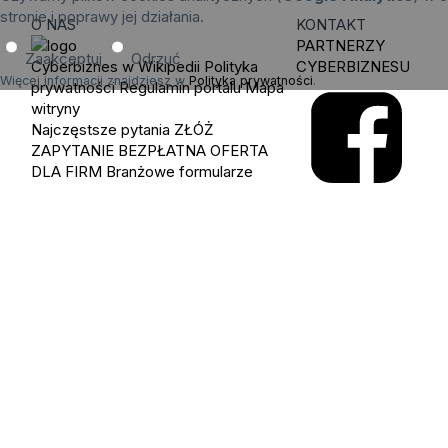
stronie i poprawy jej działania.
O NAS
KONTAKT
PARTNERZY
Zaakceptuj
Odrzuć
Cyberbiznes w Wikipedii
Polityka
CYBERBIZNESU
Więcej informacji znajdziesz w
Polityka prywatności
.
prywatności
Regulamin portalu
Mapa
witryny
Najczęstsze pytania
ZŁÓŻ
ZAPYTANIE
BEZPŁATNA OFERTA
DLA FIRM
Branżowe formularze