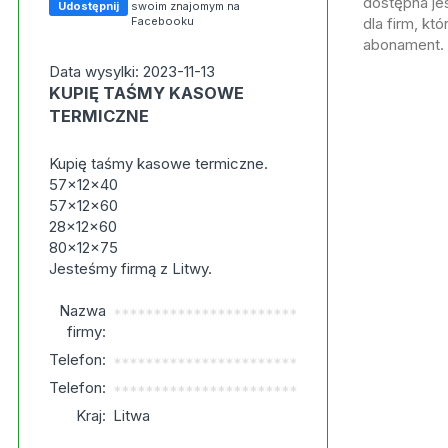
dostępna jes
Udostępnij
swoim znajomym na
Facebooku
dla firm, kt
abonament.
Data wysylki: 2023-11-13
KUPIĘ TAŚMY KASOWE
TERMICZNE
Kupię taśmy kasowe termiczne.
57x12x40
57x12x60
28x12x60
80x12x75
Jesteśmy firmą z Litwy.
Nazwa
***********************
firmy:
Telefon:
***********************
Telefon:
***********************
Kraj:
Litwa