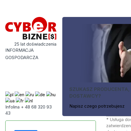
25 lat doświadczenia
INFORMACJA
GOSPODARCZA
SZUKASZ PRODUCENTA,
DOSTAWCY?
Napisz czego potrzebujesz
Infolina + 48 68 320 93
43
* Usługa do
zatwierdzeni