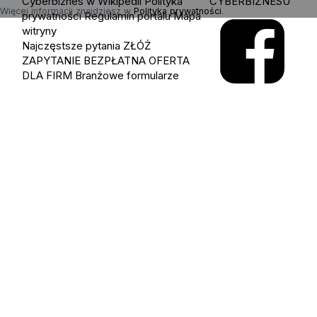
Cyberbiznes w Wikipedii
Polityka
CYBERBIZNESU
Więcej informacji znajdziesz w
Polityka prywatności
.
prywatności
Regulamin portalu
Mapa
witryny
Najczęstsze pytania
ZŁÓŻ
ZAPYTANIE
BEZPŁATNA OFERTA
DLA FIRM
Branżowe formularze