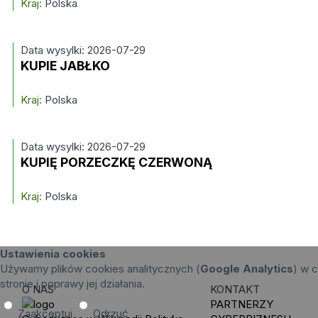
Kraj:
Polska
Data wysylki: 2026-07-29
KUPIE JABŁKO
Kraj:
Polska
Data wysylki: 2026-07-29
KUPIĘ PORZECZKĘ CZERWONĄ
Kraj:
Polska
Ustawienia cookies
Używamy plików cookies analitycznych (
Google Analytics
) w c
stronie i poprawy jej działania.
O NAS
KONTAKT
PARTNERZY
Zaakceptuj
Odrzuć