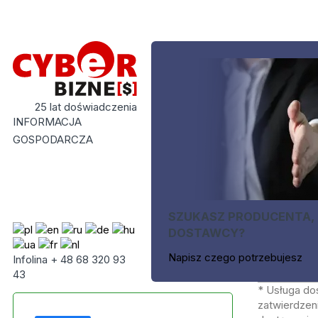
25 lat doświadczenia
INFORMACJA
GOSPODARCZA
SZUKASZ PRODUCENTA,
DOSTAWCY?
Napisz czego potrzebujesz
Infolina + 48 68 320 93
43
* Usługa do
zatwierdzeni