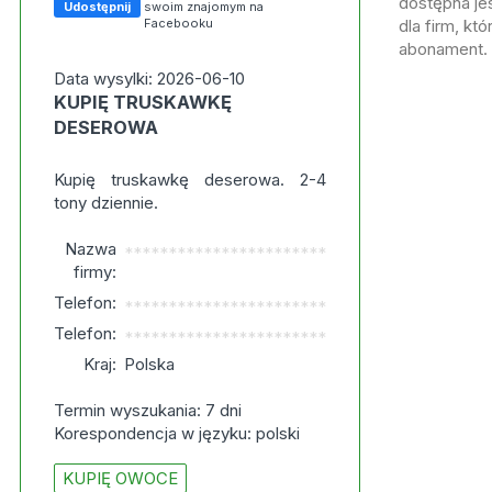
dostępna jes
Udostępnij
swoim znajomym na
Facebooku
dla firm, kt
abonament.
Data wysylki: 2026-06-10
KUPIĘ TRUSKAWKĘ
DESEROWA
Kupię truskawkę deserowa. 2-4
tony dziennie.
Nazwa
***********************
firmy:
Telefon:
***********************
Telefon:
***********************
Kraj:
Polska
Termin wyszukania: 7 dni
Korespondencja w języku: polski
KUPIĘ OWOCE