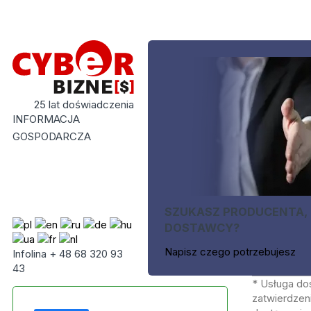
25 lat doświadczenia
INFORMACJA
GOSPODARCZA
SZUKASZ PRODUCENTA,
DOSTAWCY?
Napisz czego potrzebujesz
Infolina + 48 68 320 93
43
* Usługa do
zatwierdzeni