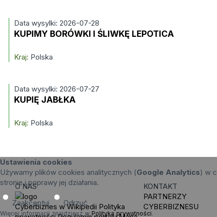
Data wysylki: 2026-07-28
KUPIMY BORÓWKI I ŚLIWKĘ LEPOTICA
Kraj:
Polska
Data wysylki: 2026-07-27
KUPIĘ JABŁKA
Kraj:
Polska
Ustawienia cookies
Używamy plików cookies analitycznych (
Google Analytics
) w c
stronie i poprawy jej działania.
O NAS
KONTAKT
PARTNERZY
Zaakceptuj
Odrzuć
Cyberbiznes w Wikipedii
Polityka
CYBERBIZNESU
Więcej informacji znajdziesz w
Polityka prywatności
.
prywatności
Regulamin portalu
Mapa