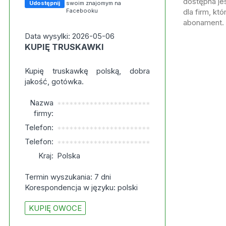
dostępna jes
Udostępnij
swoim znajomym na
Facebooku
dla firm, kt
abonament.
Data wysylki: 2026-05-06
KUPIĘ TRUSKAWKI
Kupię truskawkę polską, dobra
jakość, gotówka.
Nazwa
***********************
firmy:
Telefon:
***********************
Telefon:
***********************
Kraj:
Polska
Termin wyszukania: 7 dni
Korespondencja w języku: polski
KUPIĘ OWOCE