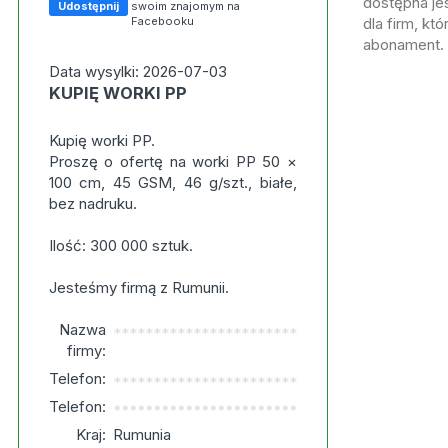
dostępna jes
Udostępnij
swoim znajomym na
Facebooku
dla firm, kt
abonament.
Data wysylki: 2026-07-03
KUPIĘ WORKI PP
Kupię worki PP.
Proszę o ofertę na worki PP 50 ×
100 cm, 45 GSM, 46 g/szt., białe,
bez nadruku.
Ilość: 300 000 sztuk.
Jesteśmy firmą z Rumunii.
Nazwa
***********************
firmy:
Telefon:
***********************
Telefon:
***********************
Kraj:
Rumunia