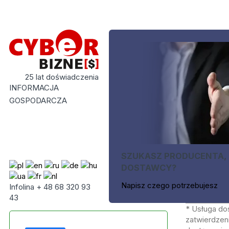
25 lat doświadczenia
INFORMACJA
GOSPODARCZA
SZUKASZ PRODUCENTA,
DOSTAWCY?
Napisz czego potrzebujesz
Infolina + 48 68 320 93
43
* Usługa do
zatwierdzeni