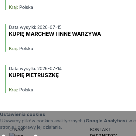
Kraj:
Polska
Data wysylki: 2026-07-15
KUPIĘ MARCHEW I INNE WARZYWA
Kraj:
Polska
Data wysylki: 2026-07-14
KUPIĘ PIETRUSZKĘ
Kraj:
Polska
Ustawienia cookies
Używamy plików cookies analitycznych (
Google Analytics
) w c
stronie i poprawy jej działania.
O NAS
KONTAKT
PARTNERZY