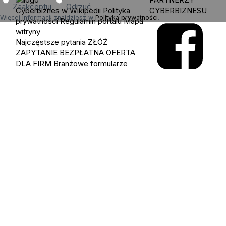
Zaakceptuj
Odrzuć
Cyberbiznes w Wikipedii
Polityka
CYBERBIZNESU
Więcej informacji znajdziesz w
Polityka prywatności
.
prywatności
Regulamin portalu
Mapa
witryny
Najczęstsze pytania
ZŁÓŻ
ZAPYTANIE
BEZPŁATNA OFERTA
DLA FIRM
Branżowe formularze