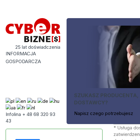
25 lat doświadczenia
INFORMACJA
GOSPODARCZA
SZUKASZ PRODUCENTA,
DOSTAWCY?
Napisz czego potrzebujesz
Infolina + 48 68 320 93
43
* Usługa do
zatwierdzeni