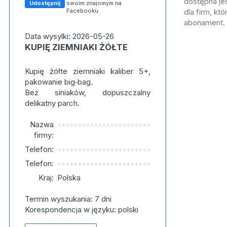
dostępna jes
Udostępnij
swoim znajomym na
Facebooku
dla firm, kt
abonament.
Data wysylki: 2026-05-26
KUPIĘ ZIEMNIAKI ŻÓŁTE
Kupię żółte ziemniaki kaliber 5+,
pakowanie big‑bag.
Bez siniaków, dopuszczalny
delikatny parch.
Nazwa
***********************
firmy:
Telefon:
***********************
Telefon:
***********************
Kraj:
Polska
Termin wyszukania: 7 dni
Korespondencja w języku: polski