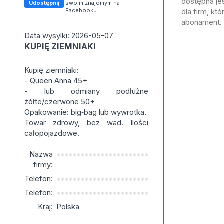
dostępna jes
Udostępnij
swoim znajomym na
Facebooku
dla firm, kt
abonament.
Data wysylki: 2026-05-07
KUPIĘ ZIEMNIAKI
Kupię ziemniaki:
- Queen Anna 45+
- lub odmiany podłużne
żółte/czerwone 50+
Opakowanie: big‑bag lub wywrotka.
Towar zdrowy, bez wad. Ilości
całopojazdowe.
Nazwa
***********************
firmy:
Telefon:
***********************
Telefon:
***********************
Kraj:
Polska