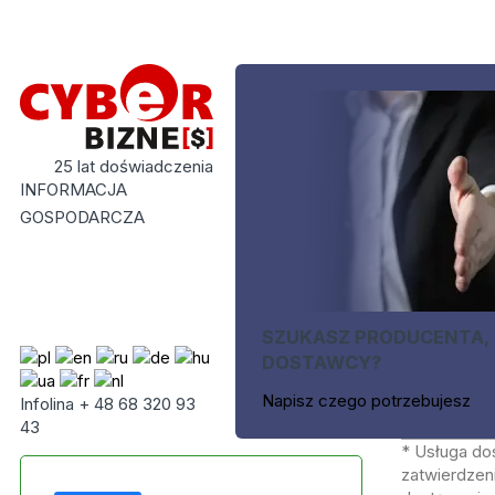
25 lat doświadczenia
INFORMACJA
GOSPODARCZA
SZUKASZ PRODUCENTA,
DOSTAWCY?
Napisz czego potrzebujesz
Infolina + 48 68 320 93
43
* Usługa do
zatwierdzeni