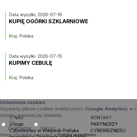
Data wysylki: 2026-07-16
KUPIĘ OGÓRKI SZKLARNIOWE
Kraj:
Polska
Data wysylki: 2026-07-15
KUPIMY CEBULĘ
Kraj:
Polska
Ustawienia cookies
Używamy plików cookies analitycznych (
Google Analytics
) w c
stronie i poprawy jej działania.
O NAS
KONTAKT
PARTNERZY
Zaakceptuj
Odrzuć
Cyberbiznes w Wikipedii
Polityka
CYBERBIZNESU
Więcej informacji znajdziesz w
Polityka prywatności
.
prywatności
Regulamin portalu
Mapa