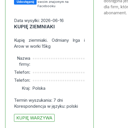
dostępna jes
Udostępnij
swoim znajomym na
Facebooku
dla firm, kt
abonament.
Data wysylki: 2026-06-16
KUPIĘ ZIEMNIAKI
Kupię ziemniaki. Odmiany Irga i
Arow w worki 15kg
Nazwa
***********************
firmy:
Telefon:
***********************
Telefon:
***********************
Kraj:
Polska
Termin wyszukania: 7 dni
Korespondencja w języku: polski
KUPIĘ WARZYWA