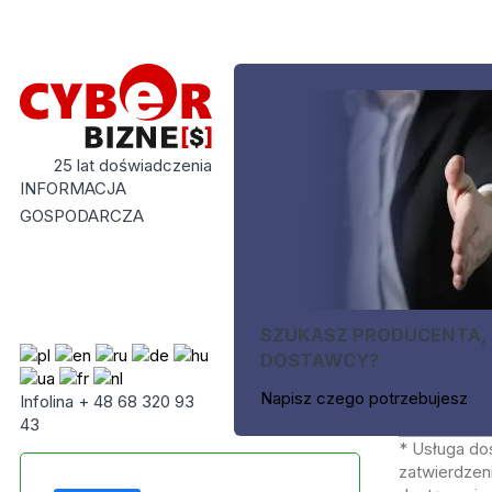
25 lat doświadczenia
INFORMACJA
GOSPODARCZA
SZUKASZ PRODUCENTA,
DOSTAWCY?
Napisz czego potrzebujesz
Infolina + 48 68 320 93
43
* Usługa do
zatwierdzeni