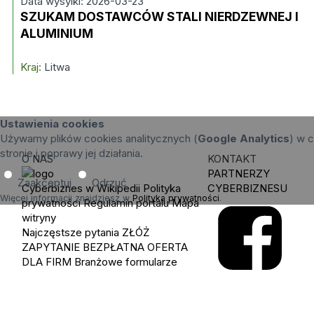
Data wysylki: 2026-03-23
SZUKAM DOSTAWCÓW STALI NIERDZEWNEJ I
ALUMINIUM
Kraj:
Litwa
Ustawienia cookies
Używamy plików cookies analitycznych (
Google Analytics
) w c
stronie i poprawy jej działania.
O NAS
KONTAKT
PARTNERZY
Zaakceptuj
Odrzuć
Cyberbiznes w Wikipedii
Polityka
CYBERBIZNESU
Więcej informacji znajdziesz w
Polityka prywatności
.
prywatności
Regulamin portalu
Mapa
witryny
Najczęstsze pytania
ZŁÓŻ
ZAPYTANIE
BEZPŁATNA OFERTA
DLA FIRM
Branżowe formularze