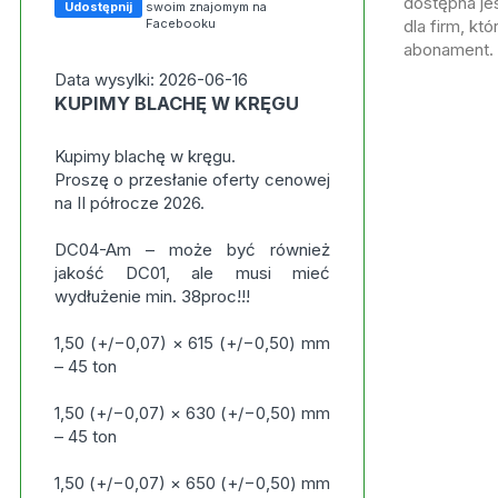
dostępna jes
Udostępnij
swoim znajomym na
Facebooku
dla firm, kt
abonament.
Data wysylki: 2026-06-16
KUPIMY BLACHĘ W KRĘGU
Kupimy blachę w kręgu.
Proszę o przesłanie oferty cenowej
na II półrocze 2026.
DC04-Am – może być również
jakość DC01, ale musi mieć
wydłużenie min. 38proc!!!
1,50 (+/−0,07) × 615 (+/−0,50) mm
– 45 ton
1,50 (+/−0,07) × 630 (+/−0,50) mm
– 45 ton
1,50 (+/−0,07) × 650 (+/−0,50) mm