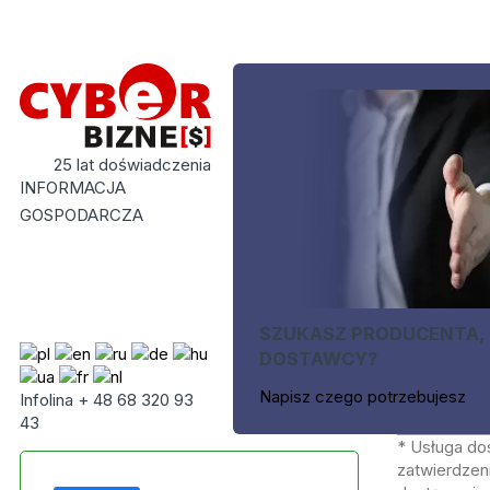
25 lat doświadczenia
INFORMACJA
GOSPODARCZA
SZUKASZ PRODUCENTA,
DOSTAWCY?
Napisz czego potrzebujesz
Infolina + 48 68 320 93
43
* Usługa do
zatwierdzeni