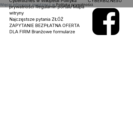
Cyberbiznes w Wikipedii
Polityka
CYBERBIZNESU
Więcej informacji znajdziesz w
Polityka prywatności
.
prywatności
Regulamin portalu
Mapa
witryny
Najczęstsze pytania
ZŁÓŻ
ZAPYTANIE
BEZPŁATNA OFERTA
DLA FIRM
Branżowe formularze