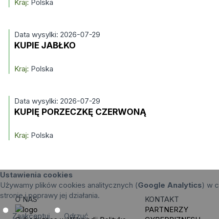
Kraj:
Polska
Data wysylki: 2026-07-29
KUPIE JABŁKO
Kraj:
Polska
Data wysylki: 2026-07-29
KUPIĘ PORZECZKĘ CZERWONĄ
Kraj:
Polska
Ustawienia cookies
Używamy plików cookies analitycznych (
Google Analytics
) w c
stronie i poprawy jej działania.
O NAS
KONTAKT
PARTNERZY
Zaakceptuj
Odrzuć