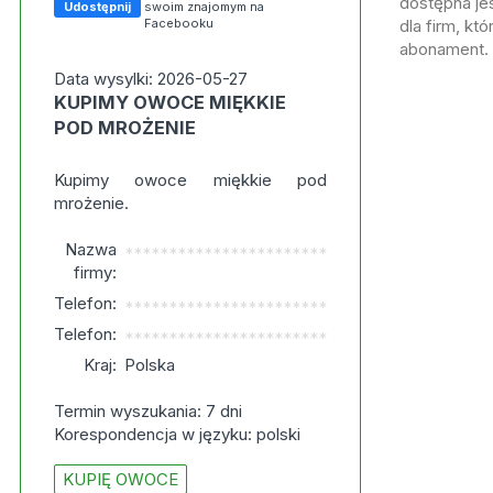
dostępna jes
Udostępnij
swoim znajomym na
Facebooku
dla firm, kt
abonament.
Data wysylki: 2026-05-27
KUPIMY OWOCE MIĘKKIE
POD MROŻENIE
Kupimy owoce miękkie pod
mrożenie.
Nazwa
***********************
firmy:
Telefon:
***********************
Telefon:
***********************
Kraj:
Polska
Termin wyszukania: 7 dni
Korespondencja w języku: polski
KUPIĘ OWOCE