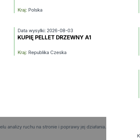
Kraj:
Polska
Data wysylki: 2026-08-03
KUPIĘ PELLET DRZEWNY A1
Kraj:
Republika Czeska
elu analizy ruchu na stronie i poprawy jej działania.
K