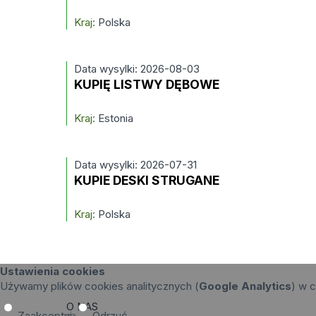
Kraj:
Polska
Data wysylki: 2026-08-03
KUPIĘ LISTWY DĘBOWE
Kraj:
Estonia
Data wysylki: 2026-07-31
KUPIE DESKI STRUGANE
Kraj:
Polska
Ustawienia cookies
Używamy plików cookies analitycznych (
Google Analytics
) w c
O NAS
Zaakceptuj
Odrzuć