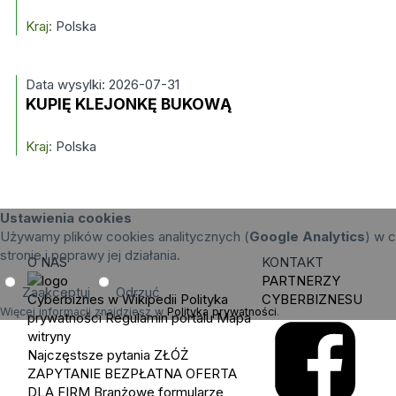
Kraj:
Polska
Data wysylki: 2026-07-31
KUPIĘ KLEJONKĘ BUKOWĄ
Kraj:
Polska
Ustawienia cookies
Używamy plików cookies analitycznych (
Google Analytics
) w c
stronie i poprawy jej działania.
O NAS
KONTAKT
PARTNERZY
Zaakceptuj
Odrzuć
Cyberbiznes w Wikipedii
Polityka
CYBERBIZNESU
Więcej informacji znajdziesz w
Polityka prywatności
.
prywatności
Regulamin portalu
Mapa
witryny
Najczęstsze pytania
ZŁÓŻ
ZAPYTANIE
BEZPŁATNA OFERTA
DLA FIRM
Branżowe formularze