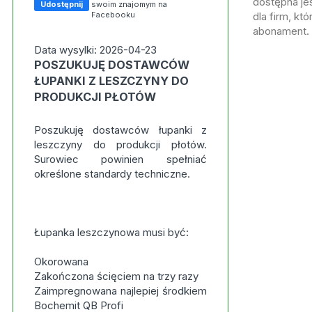
dostępna jes
Udostępnij
swoim znajomym na
Facebooku
dla firm, kt
abonament.
Data wysylki: 2026-04-23
POSZUKUJĘ DOSTAWCÓW
ŁUPANKI Z LESZCZYNY DO
PRODUKCJI PŁOTÓW
Poszukuję dostawców łupanki z
leszczyny do produkcji płotów.
Surowiec powinien spełniać
określone standardy techniczne.
Łupanka leszczynowa musi być:
Okorowana
Zakończona ścięciem na trzy razy
Zaimpregnowana najlepiej środkiem
Bochemit QB Profi