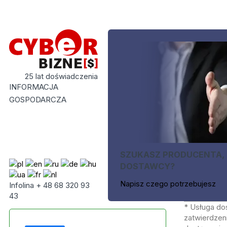
25 lat doświadczenia
INFORMACJA
GOSPODARCZA
SZUKASZ PRODUCENTA,
DOSTAWCY?
Napisz czego potrzebujesz
Infolina + 48 68 320 93
43
* Usługa do
zatwierdzeni