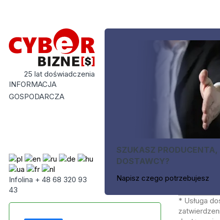
25 lat doświadczenia
INFORMACJA
GOSPODARCZA
SZUKASZ PRODUCENTA,
DOSTAWCY?
Napisz czego potrzebujesz
Infolina + 48 68 320 93
43
* Usługa do
zatwierdzeni