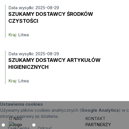
Data wysylki: 2025-08-29
SZUKAMY DOSTAWCY ŚRODKÓW
CZYSTOŚCI
Kraj:
Litwa
Data wysylki: 2025-08-29
SZUKAMY DOSTAWCY ARTYKUŁÓW
HIGIENICZNYCH
Kraj:
Litwa
Ustawienia cookies
Używamy plików cookies analitycznych (
Google Analytics
) w c
stronie i poprawy jej działania.
O NAS
KONTAKT
PARTNERZY
Zaakceptuj
Odrzuć