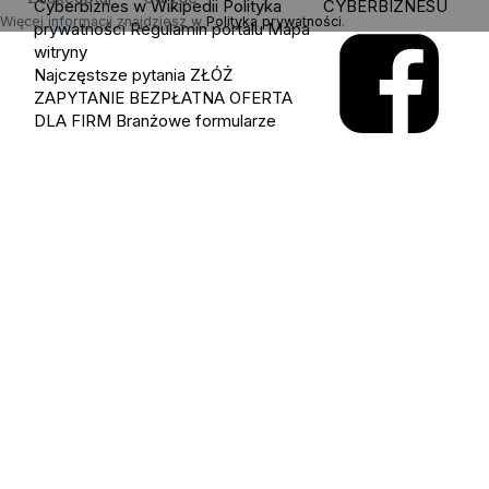
Cyberbiznes w Wikipedii
Polityka
CYBERBIZNESU
Więcej informacji znajdziesz w
Polityka prywatności
.
prywatności
Regulamin portalu
Mapa
witryny
Najczęstsze pytania
ZŁÓŻ
ZAPYTANIE
BEZPŁATNA OFERTA
DLA FIRM
Branżowe formularze