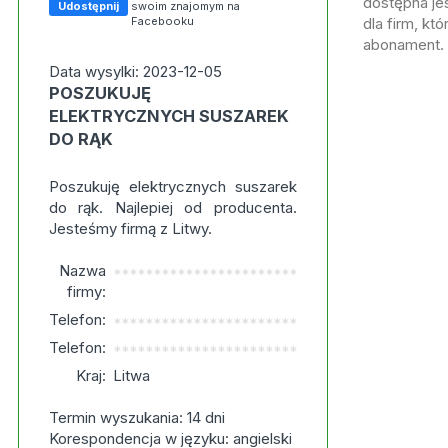
dostępna jes
Udostępnij
swoim znajomym na
Facebooku
dla firm, kt
abonament.
Data wysylki: 2023-12-05
POSZUKUJĘ
ELEKTRYCZNYCH SUSZAREK
DO RĄK
Poszukuję elektrycznych suszarek
do rąk. Najlepiej od producenta.
Jesteśmy firmą z Litwy.
Nazwa
***********************
firmy:
Telefon:
***********************
Telefon:
***********************
Kraj:
Litwa
Termin wyszukania: 14 dni
Korespondencja w języku: angielski