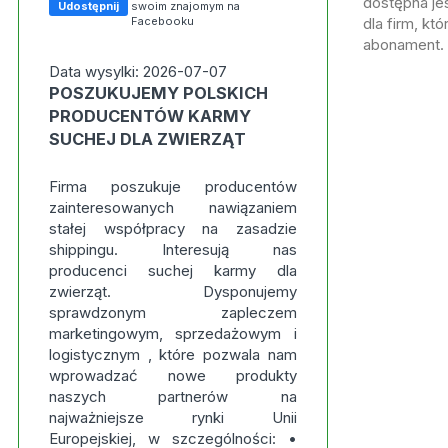
dostępna jes
Udostępnij
swoim znajomym na
Facebooku
dla firm, kt
abonament.
Data wysylki: 2026-07-07
POSZUKUJEMY POLSKICH
PRODUCENTÓW KARMY
SUCHEJ DLA ZWIERZĄT
Firma poszukuje producentów
zainteresowanych nawiązaniem
stałej współpracy na zasadzie
shippingu. Interesują nas
producenci suchej karmy dla
zwierząt. Dysponujemy
sprawdzonym zapleczem
marketingowym, sprzedażowym i
logistycznym , które pozwala nam
wprowadzać nowe produkty
naszych partnerów na
najważniejsze rynki Unii
Europejskiej, w szczególności: •