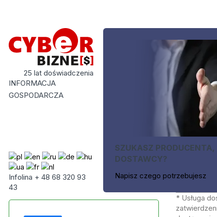
25 lat doświadczenia
INFORMACJA
GOSPODARCZA
SZUKASZ PRODUCENTA,
DOSTAWCY?
Napisz czego potrzebujesz
Infolina + 48 68 320 93
43
* Usługa do
zatwierdzeni