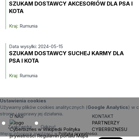
SZUKAM DOSTAWCY AKCESORIÓW DLA PSA I
KOTA
Kraj:
Rumunia
Data wysylki: 2024-05-15
SZUKAM DOSTAWCY SUCHEJ KARMY DLA
PSA I KOTA
Kraj:
Rumunia
Ustawienia cookies
Używamy plików cookies analitycznych (
Google Analytics
) w c
stronie i poprawy jej działania.
O NAS
KONTAKT
PARTNERZY
Zaakceptuj
Odrzuć
Cyberbiznes w Wikipedii
Polityka
CYBERBIZNESU
Więcej informacji znajdziesz w
Polityka prywatności
.
prywatności
Regulamin portalu
Mapa