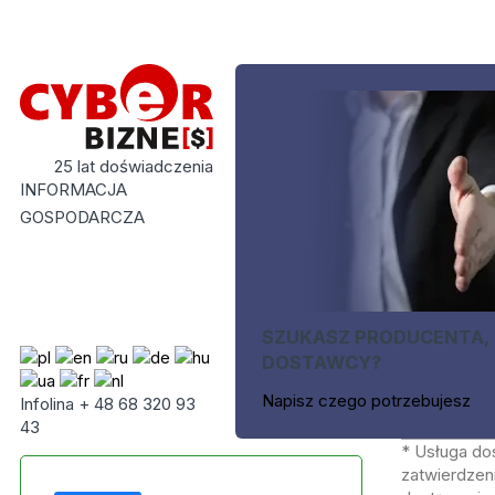
25 lat doświadczenia
INFORMACJA
GOSPODARCZA
SZUKASZ PRODUCENTA,
DOSTAWCY?
Napisz czego potrzebujesz
Infolina + 48 68 320 93
43
* Usługa do
zatwierdzeni