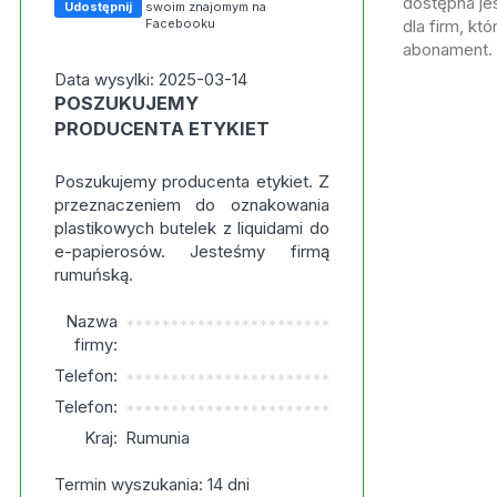
dostępna jes
Udostępnij
swoim znajomym na
Facebooku
dla firm, kt
abonament.
Data wysylki: 2025-03-14
POSZUKUJEMY
PRODUCENTA ETYKIET
Poszukujemy producenta etykiet. Z
przeznaczeniem do oznakowania
plastikowych butelek z liquidami do
e-papierosów. Jesteśmy firmą
rumuńską.
Nazwa
***********************
firmy:
Telefon:
***********************
Telefon:
***********************
Kraj:
Rumunia
Termin wyszukania: 14 dni