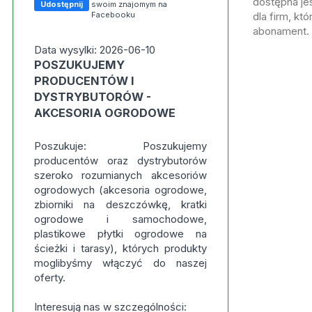
dostępna jes
Udostępnij
swoim znajomym na
Facebooku
dla firm, kt
abonament.
Data wysylki: 2026-06-10
POSZUKUJEMY
PRODUCENTÓW I
DYSTRYBUTORÓW -
AKCESORIA OGRODOWE
Poszukuje: Poszukujemy
producentów oraz dystrybutorów
szeroko rozumianych akcesoriów
ogrodowych (akcesoria ogrodowe,
zbiorniki na deszczówkę, kratki
ogrodowe i samochodowe,
plastikowe płytki ogrodowe na
ścieżki i tarasy), których produkty
moglibyśmy włączyć do naszej
oferty.
Interesują nas w szczególności: