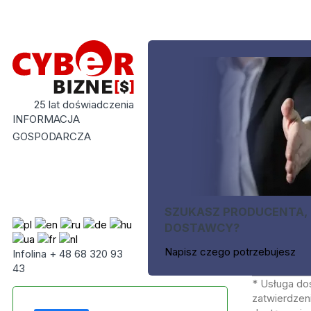
25 lat doświadczenia
INFORMACJA
GOSPODARCZA
SZUKASZ PRODUCENTA,
DOSTAWCY?
Napisz czego potrzebujesz
Infolina + 48 68 320 93
43
* Usługa do
zatwierdzeni