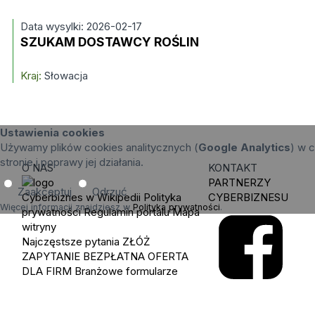
Data wysylki: 2026-02-17
SZUKAM DOSTAWCY ROŚLIN
Kraj:
Słowacja
Ustawienia cookies
Używamy plików cookies analitycznych (
Google Analytics
) w c
stronie i poprawy jej działania.
O NAS
KONTAKT
PARTNERZY
Zaakceptuj
Odrzuć
Cyberbiznes w Wikipedii
Polityka
CYBERBIZNESU
Więcej informacji znajdziesz w
Polityka prywatności
.
prywatności
Regulamin portalu
Mapa
witryny
Najczęstsze pytania
ZŁÓŻ
ZAPYTANIE
BEZPŁATNA OFERTA
DLA FIRM
Branżowe formularze