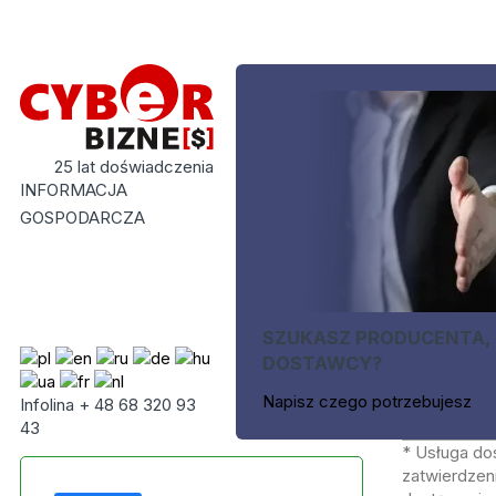
25 lat doświadczenia
INFORMACJA
GOSPODARCZA
SZUKASZ PRODUCENTA,
DOSTAWCY?
Napisz czego potrzebujesz
Infolina + 48 68 320 93
43
* Usługa do
zatwierdzeni