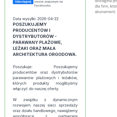
dostępna jes
Udostępnij
swoim znajomym na
Facebooku
dla firm, kt
abonament.
Data wysylki: 2026-04-22
POSZUKUJEMY
PRODUCENTÓW I
DYSTRYBUTORÓW -
PARAWANY PLAŻOWE,
LEŻAKI ORAZ MAŁA
ARCHITEKTURA ORGODOWA.
Poszukuje: Poszukujemy
producentów oraz dystrybutorów
parawanów plażowych i leżaków,
których produkty moglibyśmy
włączyć do naszej oferty.
W związku z dynamicznym
rozwojem naszej sieci sprzedaży
oraz działu handlowego, nawiążemy
współpracę z partnerami