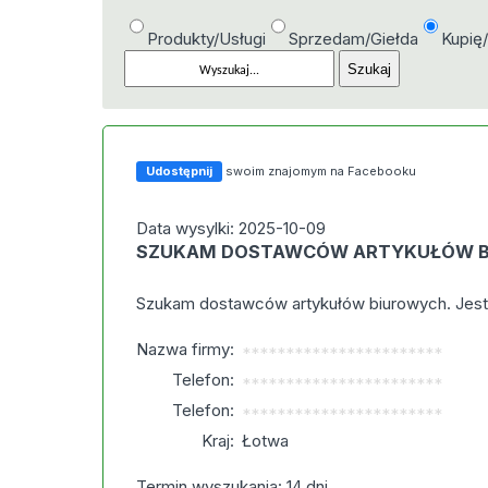
Produkty/Usługi
Sprzedam/Giełda
Kupię
Udostępnij
swoim znajomym na Facebooku
Data wysylki: 2025-10-09
SZUKAM DOSTAWCÓW ARTYKUŁÓW 
Szukam dostawców artykułów biurowych. Jest
Nazwa firmy:
***********************
Telefon:
***********************
Telefon:
***********************
Kraj:
Łotwa
Termin wyszukania: 14 dni