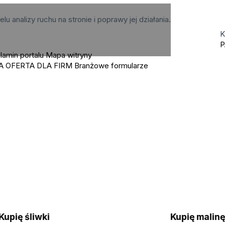
elu analizy ruchu na stronie i poprawy jej działania.
K
P
lamin portalu
Mapa witryny
A OFERTA DLA FIRM
Branżowe formularze
Kupię śliwki
Kupię mali