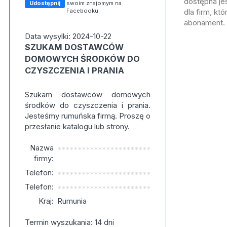
dostępna jes
Udostępnij
swoim znajomym na
Facebooku
dla firm, kt
abonament.
Data wysylki: 2024-10-22
SZUKAM DOSTAWCÓW
DOMOWYCH ŚRODKÓW DO
CZYSZCZENIA I PRANIA
Szukam dostawców domowych
środków do czyszczenia i prania.
Jesteśmy rumuńska firmą. Proszę o
przesłanie katalogu lub strony.
Nazwa
***********************
firmy:
Telefon:
***********************
Telefon:
***********************
Kraj:
Rumunia
Termin wyszukania: 14 dni