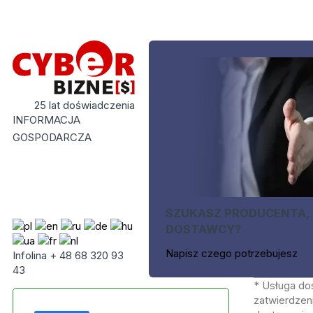
25 lat doświadczenia
INFORMACJA
GOSPODARCZA
SZUKASZ PRODUCENTA,
DOSTAWCY?
Napisz czego potrzebujesz
Infolina + 48 68 320 93
43
* Usługa do
zatwierdzeni