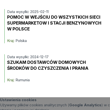
Data wysylki: 2025-02-11
POMOC W WEJŚCIU DO WSZYSTKICH SIECI
SUPERMARKETOW I STACJI BENZYNOWYCH
W POLSCE
Kraj:
Polska
Data wysylki: 2024-12-17
SZUKAM DOSTAWCÓW DOMOWYCH
ŚRODKÓW DO CZYSZCZENIA I PRANIA
Kraj:
Rumunia
Ustawienia cookies
Używamy plików cookies analitycznych (
Google Analytics
) w c