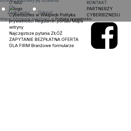
stronie i poprawy jej działania.
O NAS
KONTAKT
PARTNERZY
Zaakceptuj
Odrzuć
Cyberbiznes w Wikipedii
Polityka
CYBERBIZNESU
Więcej informacji znajdziesz w
Polityka prywatności
.
prywatności
Regulamin portalu
Mapa
witryny
Najczęstsze pytania
ZŁÓŻ
ZAPYTANIE
BEZPŁATNA OFERTA
DLA FIRM
Branżowe formularze